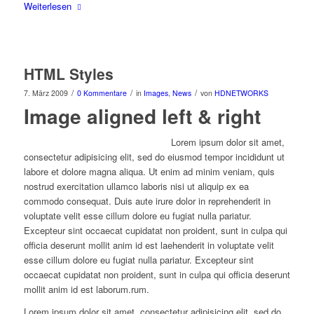
Weiterlesen
HTML Styles
/
/
/
7. März 2009
0 Kommentare
in
Images
,
News
von
HDNETWORKS
Image aligned left & right
Lorem ipsum dolor sit amet,
consectetur adipisicing elit, sed do eiusmod tempor incididunt ut
labore et dolore magna aliqua. Ut enim ad minim veniam, quis
nostrud exercitation ullamco laboris nisi ut aliquip ex ea
commodo consequat. Duis aute irure dolor in reprehenderit in
voluptate velit esse cillum dolore eu fugiat nulla pariatur.
Excepteur sint occaecat cupidatat non proident, sunt in culpa qui
officia deserunt mollit anim id est laehenderit in voluptate velit
esse cillum dolore eu fugiat nulla pariatur. Excepteur sint
occaecat cupidatat non proident, sunt in culpa qui officia deserunt
mollit anim id est laborum.rum.
Lorem ipsum dolor sit amet, consectetur adipisicing elit, sed do