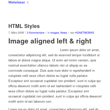
Weiterlesen
HTML Styles
/
/
/
7. März 2009
0 Kommentare
in
Images
,
News
von
HDNETWORKS
Image aligned left & right
Lorem ipsum dolor sit amet,
consectetur adipisicing elit, sed do eiusmod tempor incididunt ut
labore et dolore magna aliqua. Ut enim ad minim veniam, quis
nostrud exercitation ullamco laboris nisi ut aliquip ex ea
commodo consequat. Duis aute irure dolor in reprehenderit in
voluptate velit esse cillum dolore eu fugiat nulla pariatur.
Excepteur sint occaecat cupidatat non proident, sunt in culpa qui
officia deserunt mollit anim id est laehenderit in voluptate velit
esse cillum dolore eu fugiat nulla pariatur. Excepteur sint
occaecat cupidatat non proident, sunt in culpa qui officia deserunt
mollit anim id est laborum.rum.
Lorem ipsum dolor sit amet, consectetur adipisicing elit, sed do